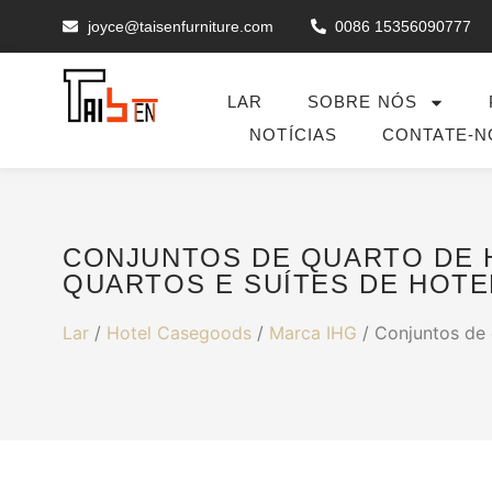
joyce@taisenfurniture.com
0086 15356090777
LAR
SOBRE NÓS
NOTÍCIAS
CONTATE-N
CONJUNTOS DE QUARTO DE H
QUARTOS E SUÍTES DE HOTE
Lar
/
Hotel Casegoods
/
Marca IHG
/ Conjuntos de 