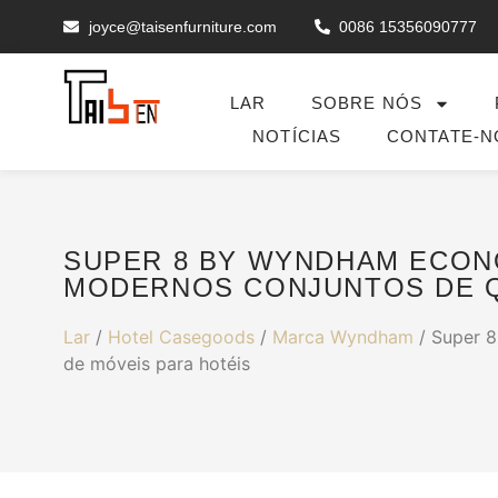
joyce@taisenfurniture.com
0086 15356090777
LAR
SOBRE NÓS
NOTÍCIAS
CONTATE-N
SUPER 8 BY WYNDHAM ECON
MODERNOS CONJUNTOS DE Q
Lar
/
Hotel Casegoods
/
Marca Wyndham
/ Super 8
de móveis para hotéis