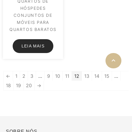
QUARTOS DE
HÓSPEDES
CONJUNTOS DE
MÓVEIS PARA
QUARTOS BARATOS
LEIA MAIS
←
1
2
3
…
9
10
11
12
13
14
15
…
18
19
20
→
SOBRE NÓS