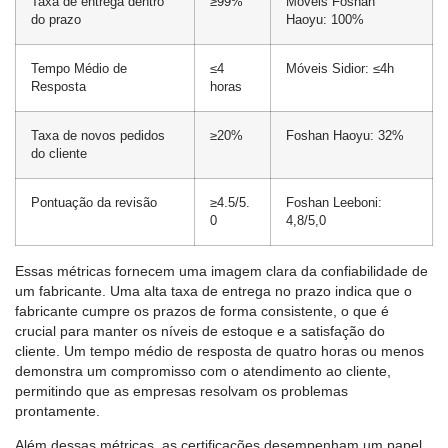
Taxa de entrega dentro
≥99%
Móveis Foshan
do prazo
Haoyu: 100%
Tempo Médio de
≤4
Móveis Sidior: ≤4h
Resposta
horas
Taxa de novos pedidos
≥20%
Foshan Haoyu: 32%
do cliente
Pontuação da revisão
≥4.5/5.
Foshan Leeboni:
0
4,8/5,0
Essas métricas fornecem uma imagem clara da confiabilidade de
um fabricante. Uma alta taxa de entrega no prazo indica que o
fabricante cumpre os prazos de forma consistente, o que é
crucial para manter os níveis de estoque e a satisfação do
cliente. Um tempo médio de resposta de quatro horas ou menos
demonstra um compromisso com o atendimento ao cliente,
permitindo que as empresas resolvam os problemas
prontamente.
Além dessas métricas, as certificações desempenham um papel