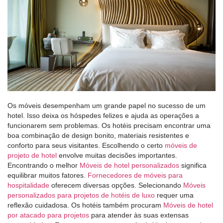
Os móveis desempenham um grande papel no sucesso de um
hotel. Isso deixa os hóspedes felizes e ajuda as operações a
funcionarem sem problemas. Os hotéis precisam encontrar uma
boa combinação de design bonito, materiais resistentes e
conforto para seus visitantes. Escolhendo o certo
móveis de
projeto de hotel
envolve muitas decisões importantes.
Encontrando o melhor
Móveis de hotel personalizados
significa
equilibrar muitos fatores.
Fornecedores de móveis para
hospitalidade
oferecem diversas opções. Selecionando
Móveis
personalizados para projetos de hotéis de luxo
requer uma
reflexão cuidadosa. Os hotéis também procuram
Móveis de hotel
por atacado para projetos
para atender às suas extensas