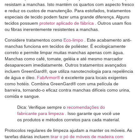
resistam a manchas. Isto mantém os quartos com aspecto fresco
e reduz os custos de manutenção. Para estofados, tratamentos
especiais de tecido podem fazer uma grande diferença. Alguns
tecidos possuem
protetor aplicado de fábrica
. Outros usam fios
ou fibras inerentemente resistentes a manchas.
Considere tratamentos como
Eco-limpo
. Este acabamento anti-
manchas funciona em tecidos de poliéster. É ecologicamente
correto e permite limpar muitas manchas apenas com água.
Manchas como café, tomate, geléia e até mesmo marcador
desaparecem imediatamente. Outros tratamentos avançados
incluem GreenGard®, que utiliza nanotecnologia para repelência
de água e óleo.
FabArmor®
é excelente para locais exigentes
como hotéis. Combina GreenGard® com uma película de
barreira, tornando-o eficaz contra manchas difíceis como urina,
comida e sangue.
Dica:
Verifique sempre o
recomendações do
fabricante para limpeza
. Isso garante que você use
os produtos e métodos corretos para cada material.
Protocolos regulares de limpeza ajudam a manter os móveis. As
tarefas diárias incluem
tirar o pó de móveis de madeira com