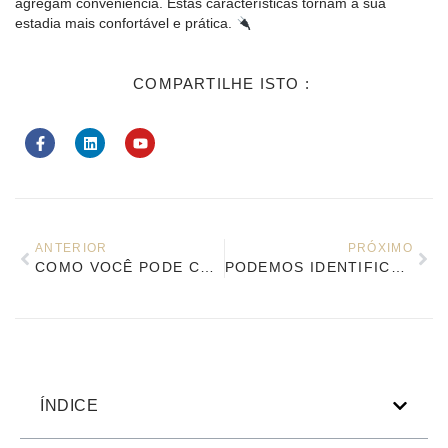
agregam conveniência. Estas características tornam a sua
estadia mais confortável e prática.
COMPARTILHE ISTO :
ANTERIOR
PRÓXIMO
COMO VOCÊ PODE CALCULAR O CUSTO TOTAL DA MOBÍLIA DE HOTEL CHINÊS?
PODEMOS IDENTIFICAR OS 10 PRINCIPAIS FABRICANTES DE MÓVEIS PERSONALIZADOS PARA HOTÉIS EM 2025?
ÍNDICE