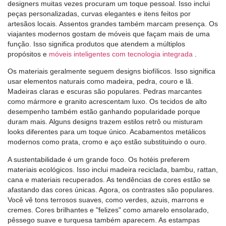
designers muitas vezes procuram um toque pessoal. Isso inclui
peças personalizadas, curvas elegantes e itens feitos por
artesãos locais. Assentos grandes também marcam presença. Os
viajantes modernos gostam de móveis que façam mais de uma
função. Isso significa produtos que atendem a múltiplos
propósitos e
móveis inteligentes com tecnologia integrada
.
Os materiais geralmente seguem designs biofílicos. Isso significa
usar elementos naturais como madeira, pedra, couro e lã.
Madeiras claras e escuras são populares. Pedras marcantes
como mármore e granito acrescentam luxo. Os tecidos de alto
desempenho também estão ganhando popularidade porque
duram mais. Alguns designs trazem estilos retrô ou misturam
looks diferentes para um toque único. Acabamentos metálicos
modernos como prata, cromo e aço estão substituindo o ouro.
A sustentabilidade é um grande foco. Os hotéis preferem
materiais ecológicos. Isso inclui madeira reciclada, bambu, rattan,
cana e materiais recuperados. As tendências de cores estão se
afastando das cores únicas. Agora, os contrastes são populares.
Você vê tons terrosos suaves, como verdes, azuis, marrons e
cremes. Cores brilhantes e "felizes" como amarelo ensolarado,
pêssego suave e turquesa também aparecem. As estampas