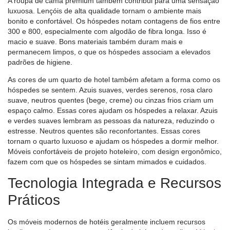
A roupa de cama premium também contribui para uma sensação
luxuosa. Lençóis de alta qualidade tornam o ambiente mais
bonito e confortável. Os hóspedes notam contagens de fios entre
300 e 800, especialmente com algodão de fibra longa. Isso é
macio e suave. Bons materiais também duram mais e
permanecem limpos, o que os hóspedes associam a elevados
padrões de higiene.
As cores de um quarto de hotel também afetam a forma como os
hóspedes se sentem. Azuis suaves, verdes serenos, rosa claro
suave, neutros quentes (bege, creme) ou cinzas frios criam um
espaço calmo. Essas cores ajudam os hóspedes a relaxar. Azuis
e verdes suaves lembram as pessoas da natureza, reduzindo o
estresse. Neutros quentes são reconfortantes. Essas cores
tornam o quarto luxuoso e ajudam os hóspedes a dormir melhor.
Móveis confortáveis ​​de projeto hoteleiro, com design ergonômico,
fazem com que os hóspedes se sintam mimados e cuidados.
Tecnologia Integrada e Recursos
Práticos
Os móveis modernos de hotéis geralmente incluem recursos