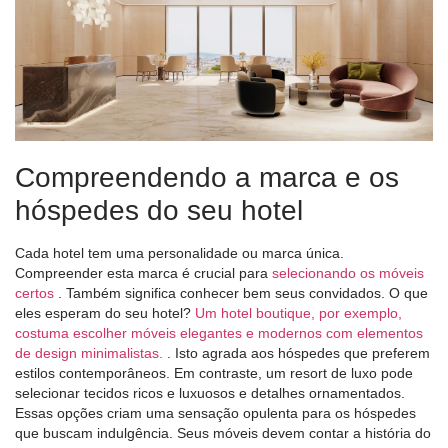
Compreendendo a marca e os
hóspedes do seu hotel
Cada hotel tem uma personalidade ou marca única.
Compreender esta marca é crucial para
selecionando os móveis
certos
. Também significa conhecer bem seus convidados. O que
eles esperam do seu hotel?
Um hotel boutique, por exemplo,
costuma escolher móveis elegantes e modernos com elementos
de design minimalistas.
. Isto agrada aos hóspedes que preferem
estilos contemporâneos. Em contraste, um resort de luxo pode
selecionar tecidos ricos e luxuosos e detalhes ornamentados.
Essas opções criam uma sensação opulenta para os hóspedes
que buscam indulgência. Seus móveis devem contar a história do