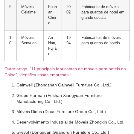
9
Móveis
Fosh
20
Fabricante de móveis
Gelaimei
an,
02
para quartos de hotel em
Chin
grande escala
a
1
Móveis
An
19
Fabricantes de móveis
0
Senyuan
Nan,
94
para quartos de hotéis
Fujia
n
Outro artigo, “11 principais fabricantes de móveis para hotéis na
China”, identifica essas empresas
:
Gainwell (Zhongshan Gainwell Furniture Co., Ltd.)
Grupo Harman (Foshan Xiangyuan Furniture
Manufacturing Co., Ltd.)
Móveis Dious (Dious Furniture Group Co., Ltd.)
Desenvolvimento Industrial de Móveis Zhongxin Co., Ltd.
Grevol (Dongguan Guangrun Furniture Co., Ltd.)