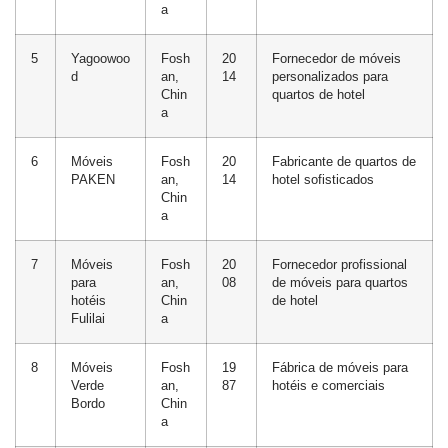
a
5
Yagoowoo
Fosh
20
Fornecedor de móveis
d
an,
14
personalizados para
Chin
quartos de hotel
a
6
Móveis
Fosh
20
Fabricante de quartos de
PAKEN
an,
14
hotel sofisticados
Chin
a
7
Móveis
Fosh
20
Fornecedor profissional
para
an,
08
de móveis para quartos
hotéis
Chin
de hotel
Fulilai
a
8
Móveis
Fosh
19
Fábrica de móveis para
Verde
an,
87
hotéis e comerciais
Bordo
Chin
a