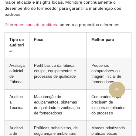
maior eficácia e insights locais. Monitore continuamente o
desempenho do fornecedor para garantir a manutenção dos
padrões.
Diferentes tipos de auditoria
servem a propósitos diferentes:
Tipo de
Foco
Melhor para
auditori
a
Avaliaçã
Perfil básico da fábrica,
Pequenos
o Inicial
equipe, equipamentos e
compradores ou
de
processos de qualidade
triagem inicial de
Fábrica
fornecedores
Auditori
Manutenção de
Compradores que
a
equipamentos, sistemas
precisam de
Técnica
de qualidade e verificação
insights detalhados
de fornecedores
do processo
Auditori
Políticas trabalhistas, de
Marcas priorizando
a de
segurança e ambientais
práticas éticas