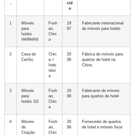
.
cid
o
1
Móveis
Fosh
19
Fabricante internacional
para
an,
97
de móveis para hotéis
hotéis
Chin
HARMAN
a
2
Casa do
Chin
20
Fábrica de móveis para
CenSo
a +
08
quartos de hotel na
Indo
China
nési
a
3
Móveis
Fosh
19
Fabricante de móveis
para
an,
98
para quartos de hotel
hotéis SD
Chin
a
4
Móveis
Fosh
20
Fornecedor de quartos
de
an,
06
de hotel e móveis fixos
Criação
Chin