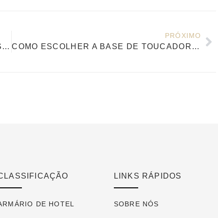
PRÓXIMO
O QUE ACONTECE COM MÓVEIS ANTIGOS DE HOTÉIS? UM GUIA ABRANGENTE PARA CICLO DE VIDA E LIQUIDAÇÃO
COMO ESCOLHER A BASE DE TOUCADOR CERTA PARA QUARTOS DE LUXO MODERNOS?
CLASSIFICAÇÃO
LINKS RÁPIDOS
ARMÁRIO DE HOTEL
SOBRE NÓS