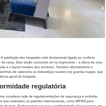
A satisfação dos hóspedes está diretamente ligada ao conforto
s da caixa. Esta seção concentra-se na ergonomia – a altura de uma
sala e o layout intuitivo dos armários. Também abordaremos o
 mesinhas de cabeceira ou dobradiças suaves nos guarda-roupas, que
iência geral do hóspede.
ormidade regulatória
uma complexa rede de regulamentações de segurança e incêndio.
tes que entendam os padrões internacionais, como BIFMA para
ento de fogo. Explicaremos por que a conformidade não é apenas um