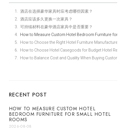
酒店在选择豪华家具时应考虑哪些因素？
酒店应该多久更换一次家具？
可持续材料在豪华酒店家具中是否重要？
How to Measure Custom Hotel Bedroom Furniture for Smal
How to Choose the Right Hotel Furniture Manufacturer for Y
How to Choose Hotel Casegoods for Budget Hotel Renovati
How to Balance Cost and Quality When Buying Custom Econ
RECENT POST
HOW TO MEASURE CUSTOM HOTEL
BEDROOM FURNITURE FOR SMALL HOTEL
ROOMS
2026-08-08