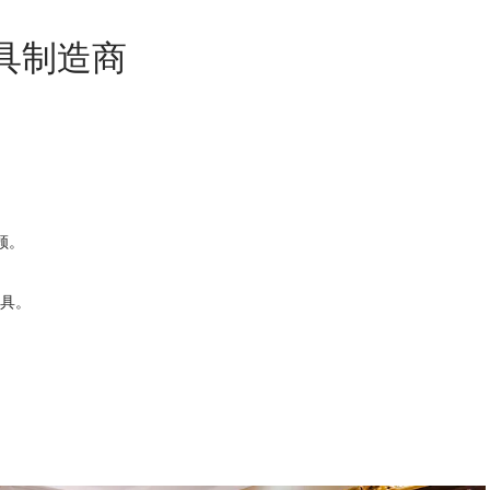
具制造商
顾。
家具。