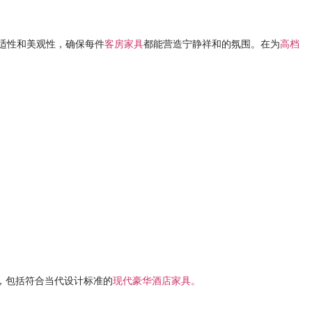
适性和美观性，确保每件
客房家具
都能营造宁静祥和的氛围。在为
高档
，包括
符合当代设计标准的
现代豪华酒店家具。